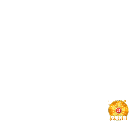
线投篮，还多次利用快速切入制造罚球机会，这显示
出他的全方位进攻能力正在恢复。
此外，随着球队战术体系不断完善，戈登也在迅速适
应新的打法。教练组针对目前阵容特点进行了相应调
整，使得他的角色愈加明确。在替补出场后，他可以
担任起进攻发起者或是主要得分手，这样不仅减轻了
首发球员的压力，同时也让他有更多机会展现个人能
力。
这一系列变化，让戈登能够更好地融入球队之中。他
通过不断磨合，与队友之间形成了默契，使得传球配
合更加流畅。这种适应不仅提升了他的个人数据，也
为整个团队打下了良好的基础，为未来赛事创造更多
可能性。